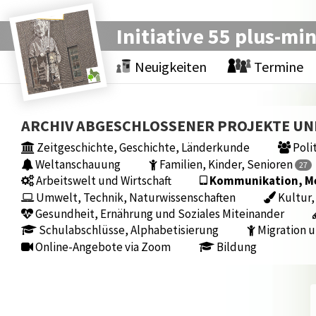
Initiative 55 plus-mi
Neuigkeiten
Termine
ARCHIV ABGESCHLOSSENER PROJEKTE U
Zeitgeschichte, Geschichte, Länderkunde
Polit
Weltanschauung
Familien, Kinder, Senioren
27
Arbeitswelt und Wirtschaft
Kommunikation, Med
Umwelt, Technik, Naturwissenschaften
Kultur,
Gesundheit, Ernährung und Soziales Miteinander
Schulabschlüsse, Alphabetisierung
Migration u
Online-Angebote via Zoom
Bildung