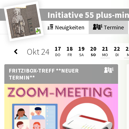
Initiative 55 plus-mi
Neuigkeiten
Termine
17
18
19
20
21
22
2
Okt
24
DO
FR
SA
SO
MO
DI
M
FRITZ!BOX-TREFF **NEUER
TERMIN**