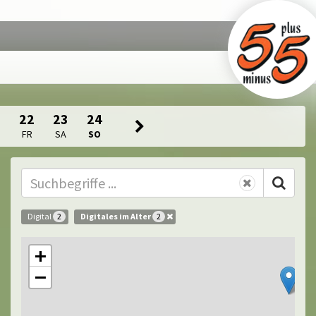
1
22
23
24
FR
SA
SO
Digital
Digitales im Alter
2
2
+
−