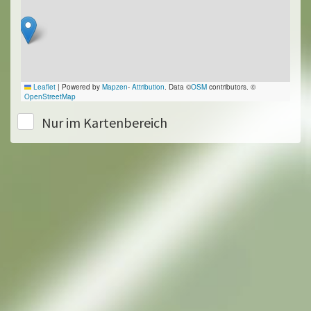
Leaflet
|
Powered by
Mapzen
-
Attribution
. Data ©
OSM
contributors. ©
OpenStreetMap
Nur im Kartenbereich