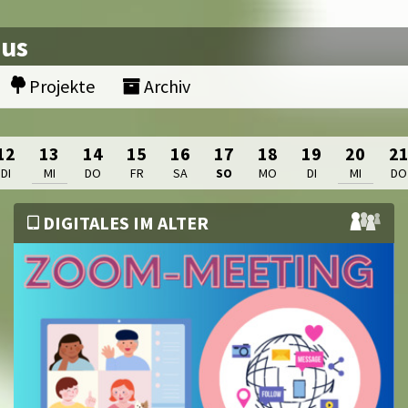
nus
Projekte
Archiv
12
13
14
15
16
17
18
19
20
2
DI
MI
DO
FR
SA
SO
MO
DI
MI
DO
DIGITALES IM ALTER