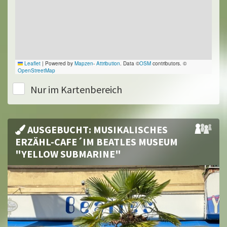
Leaflet
|
Powered by
Mapzen
-
Attribution
. Data ©
OSM
contributors. ©
OpenStreetMap
Nur im Kartenbereich
AUSGEBUCHT: MUSIKALISCHES
ERZÄHL-CAFE´IM BEATLES MUSEUM
"YELLOW SUBMARINE"