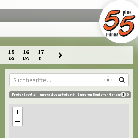
15
16
17
SO
MO
DI
Projektstelle "Innovative Arbeit mit jüngeren Senioren*innen
3
+
−