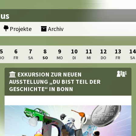
nus
Projekte
Archiv
5
6
7
8
9
10
11
12
13
14
DO
FR
SA
SO
MO
DI
MI
DO
FR
SA
EXKURSION ZUR NEUEN
AUSSTELLUNG „DU BIST TEIL DER
GESCHICHTE“ IN BONN