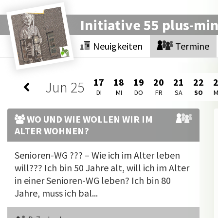
Initiative 55 plus-mi
Neuigkeiten
Termine
17
18
19
20
21
22
Jun
25
DI
MI
DO
FR
SA
SO
WO UND WIE WOLLEN WIR IM
ALTER WOHNEN?
Senioren-WG ??? – Wie ich im Alter leben
will??? Ich bin 50 Jahre alt, will ich im Alter
in einer Senioren-WG leben? Ich bin 80
Jahre, muss ich bal...