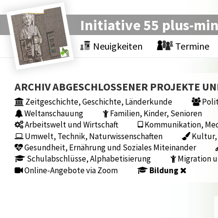
Initiative 55 plus-mi
Neuigkeiten
Termine
ARCHIV ABGESCHLOSSENER PROJEKTE U
Zeitgeschichte, Geschichte, Länderkunde
Polit
Weltanschauung
Familien, Kinder, Senioren
Arbeitswelt und Wirtschaft
Kommunikation, Medi
Umwelt, Technik, Naturwissenschaften
Kultur,
Gesundheit, Ernährung und Soziales Miteinander
Schulabschlüsse, Alphabetisierung
Migration u
Online-Angebote via Zoom
Bildung