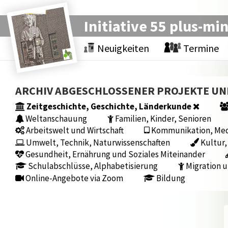
Initiative 55 plus-mi
Neuigkeiten
Termine
ARCHIV ABGESCHLOSSENER PROJEKTE U
Zeitgeschichte, Geschichte, Länderkunde
Weltanschauung
Familien, Kinder, Senioren
Arbeitswelt und Wirtschaft
Kommunikation, Medi
Umwelt, Technik, Naturwissenschaften
Kultur,
Gesundheit, Ernährung und Soziales Miteinander
Schulabschlüsse, Alphabetisierung
Migration u
Online-Angebote via Zoom
Bildung