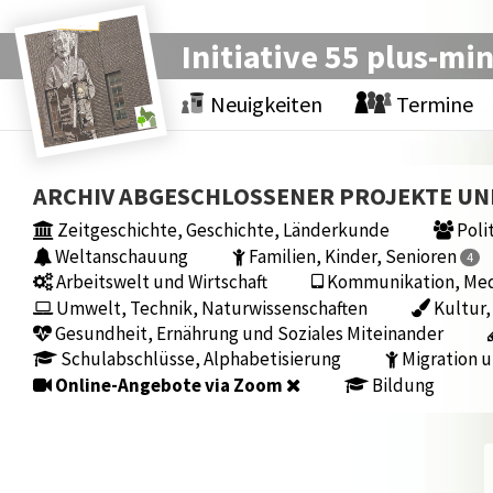
Initiative 55 plus-mi
Neuigkeiten
Termine
ARCHIV ABGESCHLOSSENER PROJEKTE U
Zeitgeschichte, Geschichte, Länderkunde
Polit
Weltanschauung
Familien, Kinder, Senioren
4
Arbeitswelt und Wirtschaft
Kommunikation, Medi
Umwelt, Technik, Naturwissenschaften
Kultur,
Gesundheit, Ernährung und Soziales Miteinander
Schulabschlüsse, Alphabetisierung
Migration u
Online-Angebote via Zoom
Bildung