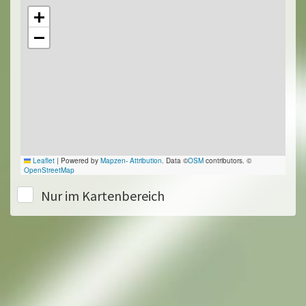
+
−
Leaflet
|
Powered by
Mapzen
-
Attribution
. Data ©
OSM
contributors. ©
OpenStreetMap
Nur im Kartenbereich