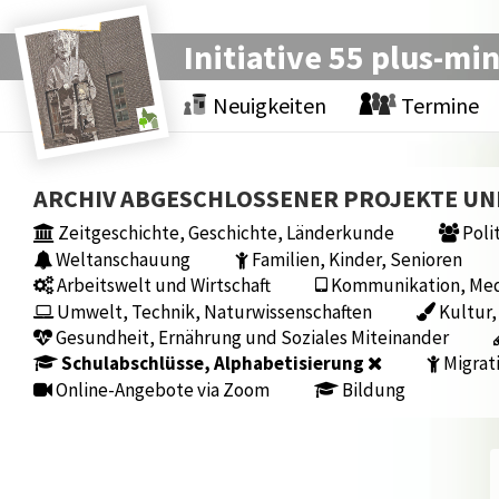
Initiative 55 plus-mi
Neuigkeiten
Termine
ARCHIV ABGESCHLOSSENER PROJEKTE U
Zeitgeschichte, Geschichte, Länderkunde
Polit
Weltanschauung
Familien, Kinder, Senioren
Arbeitswelt und Wirtschaft
Kommunikation, Medi
Umwelt, Technik, Naturwissenschaften
Kultur,
Gesundheit, Ernährung und Soziales Miteinander
Schulabschlüsse, Alphabetisierung
Migrat
Online-Angebote via Zoom
Bildung