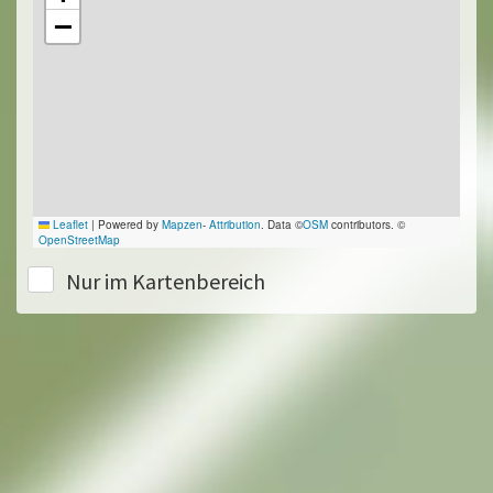
−
Leaflet
|
Powered by
Mapzen
-
Attribution
. Data ©
OSM
contributors. ©
OpenStreetMap
Nur im Kartenbereich