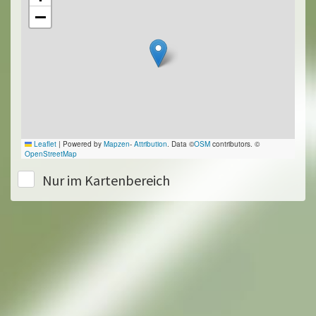
−
Leaflet
|
Powered by
Mapzen
-
Attribution
. Data ©
OSM
contributors. ©
OpenStreetMap
Nur im Kartenbereich