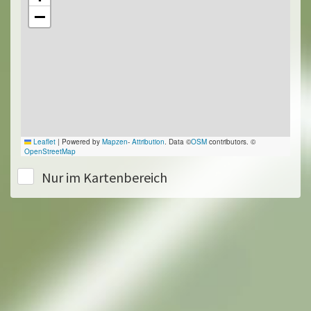
−
Leaflet
|
Powered by
Mapzen
-
Attribution
. Data ©
OSM
contributors. ©
OpenStreetMap
Nur im Kartenbereich