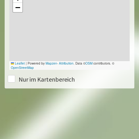
−
Leaflet
|
Powered by
Mapzen
-
Attribution
. Data ©
OSM
contributors. ©
OpenStreetMap
Nur im Kartenbereich