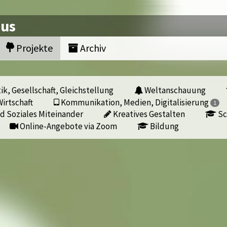
nus
Projekte
Archiv
ik, Gesellschaft, Gleichstellung
Weltanschauung
irtschaft
Kommunikation, Medien, Digitalisierung
1
d Soziales Miteinander
Kreatives Gestalten
Sc
Online-Angebote via Zoom
Bildung