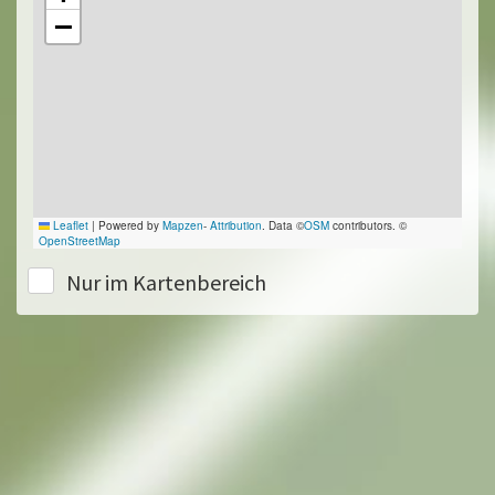
−
Leaflet
|
Powered by
Mapzen
-
Attribution
. Data ©
OSM
contributors. ©
OpenStreetMap
Nur im Kartenbereich