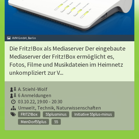
AVM GmbH, Berlin
Die Fritz!Box als Mediaserver Der eingebaute
Mediaserver der Fritz!Box ermöglicht es,
Fotos, Filme und Musikdateien im Heimnetz
unkompliziert zur V...
A. Stiehl-Wolf
6 Anmeldungen
03.10.22, 19:00 - 20:30
Umwelt, Technik, Naturwissenschaften
FRITZ!Box
55plusminus
Initiative 55plus-minus
MeinDorf55plus
55