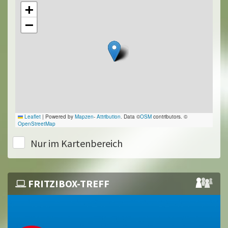
+
−
Leaflet
|
Powered by
Mapzen
-
Attribution
. Data ©
OSM
contributors. ©
OpenStreetMap
Nur im Kartenbereich
FRITZ!BOX-TREFF