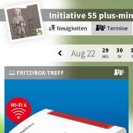
Initiative 55 plus-mi
Neuigkeiten
Termine
29
30
Aug
22
MO
DI
FRITZ!BOX-TREFF