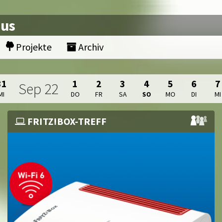
nus
Projekte
Archiv
31
1
2
3
4
5
6
7
Sep
22
MI
DO
FR
SA
SO
MO
DI
MI
FRITZ!BOX-TREFF