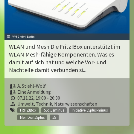
AVM GmbH, Berlin
WLAN und Mesh Die Fritz!Box unterstützt im
WLAN Mesh-fähige Komponenten. Was es
damit auf sich hat und welche Vor- und
Nachteile damit verbunden si...
A. Stiehl-Wolf
Eine Anmeldung
07.11.22, 19:00 - 20:30
Umwelt, Technik, Naturwissenschaften
FRITZ!Box
55plusminus
Initiative 55plus-minus
MeinDorf55plus
55