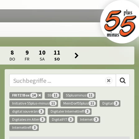
8
9
10
11
DO
FR
SA
SO
FRITZ!Box
55
55plusminus
14
11
11
Initiative 55plus-minus
MeinDorf55plus
Digital
11
11
3
digital souverän
Digitaler Internettreff
3
3
Digitales im Alter
DigitalFIT
Internet
3
3
3
Internettreff
3