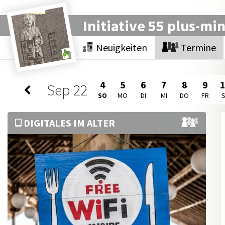
Initiative 55 plus-mi
Neuigkeiten
Termine
4
5
6
7
8
9
Sep
22
SO
MO
DI
MI
DO
FR
DIGITALES IM ALTER