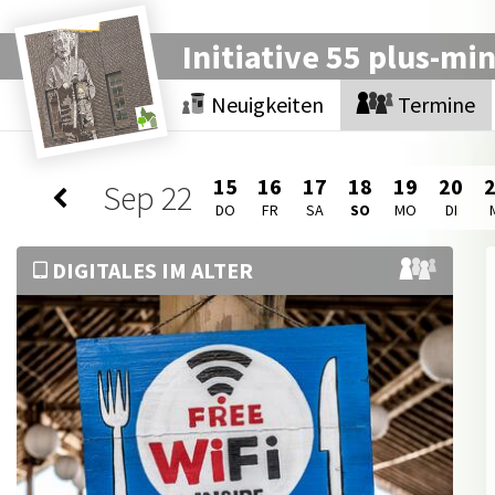
Initiative 55 plus-mi
Neuigkeiten
Termine
15
16
17
18
19
20
Sep
22
DO
FR
SA
SO
MO
DI
DIGITALES IM ALTER