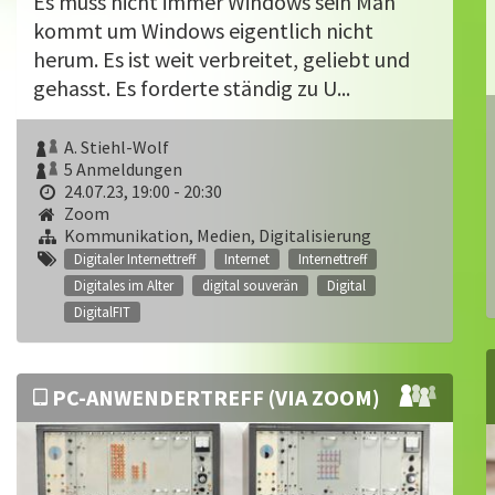
Es muss nicht immer Windows sein Man
kommt um Windows eigentlich nicht
herum. Es ist weit verbreitet, geliebt und
gehasst. Es forderte ständig zu U...
A. Stiehl-Wolf
5 Anmeldungen
24.07.23, 19:00 - 20:30
Zoom
Kommunikation, Medien, Digitalisierung
Digitaler Internettreff
Internet
Internettreff
Digitales im Alter
digital souverän
Digital
DigitalFIT
PC-ANWENDERTREFF (VIA ZOOM)