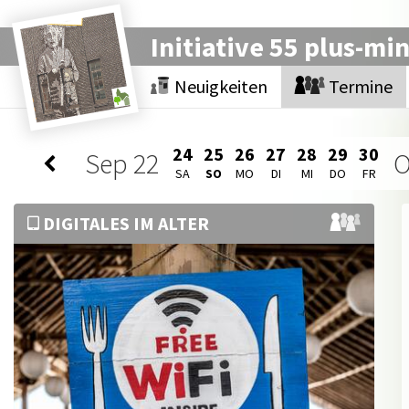
Initiative 55 plus-mi
Neuigkeiten
Termine
24
25
26
27
28
29
30
Sep
22
O
SA
SO
MO
DI
MI
DO
FR
DIGITALES IM ALTER