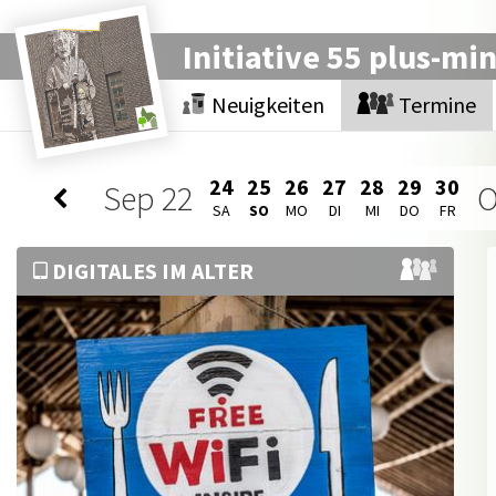
Initiative 55 plus-mi
Neuigkeiten
Termine
24
25
26
27
28
29
30
Sep
22
O
SA
SO
MO
DI
MI
DO
FR
DIGITALES IM ALTER