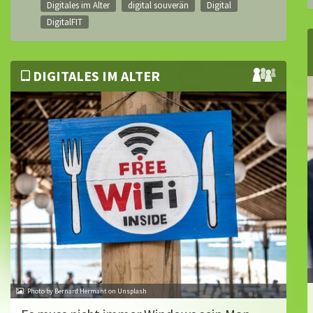
Digitales im Alter
digital souverän
Digital
DigitalFIT
DIGITALES IM ALTER
Photo by Bernard Hermant on Unsplash