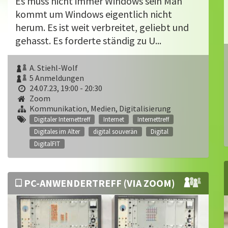
Es muss nicht immer Windows sein Man
kommt um Windows eigentlich nicht
herum. Es ist weit verbreitet, geliebt und
gehasst. Es forderte ständig zu U...
A. Stiehl-Wolf
5 Anmeldungen
24.07.23, 19:00 - 20:30
Zoom
Kommunikation, Medien, Digitalisierung
Digitaler Internettreff
Internet
Internettreff
Digitales im Alter
digital souverän
Digital
DigitalFIT
PC-ANWENDERTREFF (VIA ZOOM)