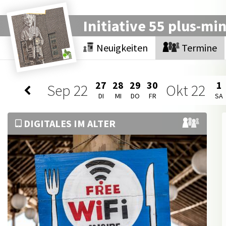
Initiative 55 plus-mi
Neuigkeiten
Termine
27
28
29
30
1
Sep
22
Okt
22
DI
MI
DO
FR
SA
DIGITALES IM ALTER