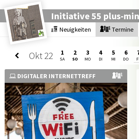
Initiative 55 plus-mi
Neuigkeiten
Termine
1
2
3
4
5
6
Okt
22
SA
SO
MO
DI
MI
DO
F
DIGITALER INTERNETTREFF