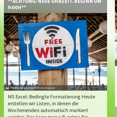
**ACHTUNG: NEUE UHRZEIT. BEGINN UM
9:00H**
Photo by Bernard Hermant on Unsplash
MS Excel: Bedingte Formatierung Heute
erstellen wir Listen, in denen die
Wochenenden automatisch markiert
werden. Das kann man z.B. prima für