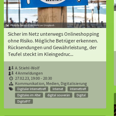
Photo by Bernard Hermant on Unsplash
Sicher im Netz unterwegs Onlineshopping
ohne Risiko. Mögliche Betrüger erkennen.
Rücksendungen und Gewährleistung, der
Teufel steckt im Kleingedruc...
A. Stiehl-Wolf
4 Anmeldungen
27.02.23, 19:00 - 20:30
Kommunikation, Medien, Digitalisierung
Digitaler Internettreff
Internet
Internettreff
Digitales im Alter
digital souverän
Digital
DigitalFIT