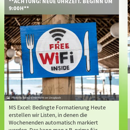
**ACHTUNG: NEUE UHRZEIT. BEGINN UM
9:00H**
Photo by Bernard Hermant on Unsplash
MS Excel: Bedingte Formatierung Heute
erstellen wir Listen, in denen die
Wochenenden automatisch markiert
werden. Das kann man z.B. prima für