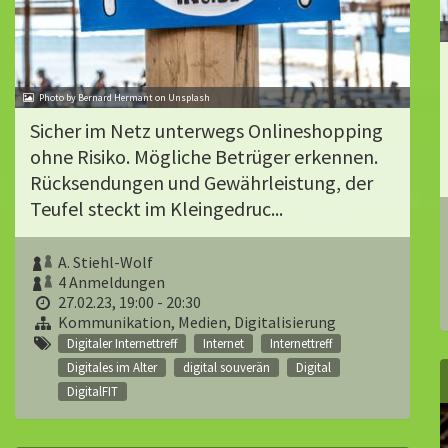
Photo by Bernard Hermant on Unsplash
Sicher im Netz unterwegs Onlineshopping
ohne Risiko. Mögliche Betrüger erkennen.
Rücksendungen und Gewährleistung, der
Teufel steckt im Kleingedruc...
A. Stiehl-Wolf
4 Anmeldungen
27.02.23, 19:00 - 20:30
Kommunikation, Medien, Digitalisierung
Digitaler Internettreff
Internet
Internettreff
Digitales im Alter
digital souverän
Digital
DigitalFIT