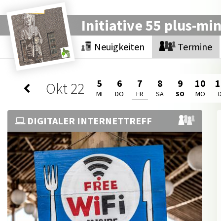
Initiative 55 plus-mi
Neuigkeiten
Termine
5
6
7
8
9
10
1
Okt
22
MI
DO
FR
SA
SO
MO
D
DIGITALER INTERNETTREFF