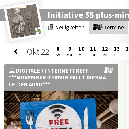
Initiative 55 plus-mi
Neuigkeiten
Termine
8
9
10
11
12
13
1
Okt
22
SA
SO
MO
DI
MI
DO
F
DIGITALER INTERNETTREFF
***NOVEMBER-TERMIN FÄLLT DIESMAL
LEIDER AUS!!***