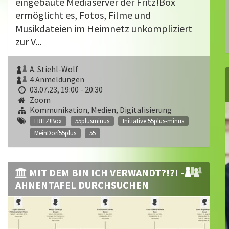
eingebaute Mediaserver der Fritz!Box
ermöglicht es, Fotos, Filme und
Musikdateien im Heimnetz unkompliziert
zur V...
A. Stiehl-Wolf
4 Anmeldungen
03.07.23, 19:00 - 20:30
Zoom
Kommunikation, Medien, Digitalisierung
FRITZ!Box
55plusminus
Initiative 55plus-minus
MeinDorf55plus
55
MIT DEM BIN ICH VERWANDT?!?! -
AHNENTAFEL DURCHSUCHEN