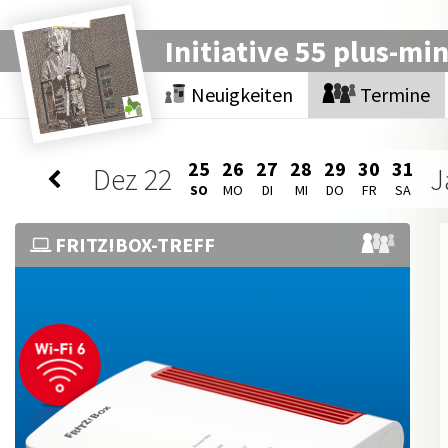
Initiative 55 plus-mi
Neuigkeiten
Termine
25
26
27
28
29
30
31
Dez
22
J
SO
MO
DI
MI
DO
FR
SA
FRITZ!BOX-TREFF