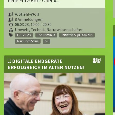
neue Fritz!Box? Oder k...
A. Stiehl-Wolf
8 Anmeldungen
06.03.23, 19:00 - 20:30
Umwelt, Technik, Naturwissenschaften
FRITZ!Box
55plusminus
Initiative 55plus-minus
MeinDorf55plus
55
DIGITALE ENDGERÄTE
ERFOLGREICH IM ALTER NUTZEN!