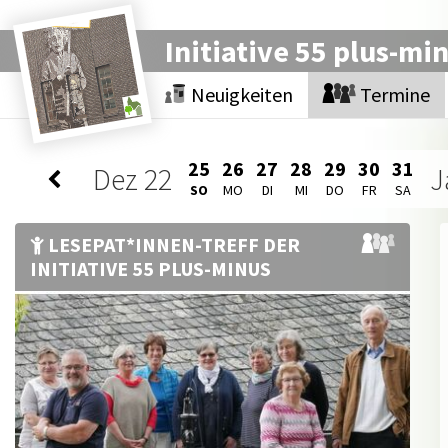
Initiative 55 plus-mi
Neuigkeiten
Termine
25
26
27
28
29
30
31
Dez
22
J
SO
MO
DI
MI
DO
FR
SA
LESEPAT*INNEN-TREFF DER
INITIATIVE 55 PLUS-MINUS