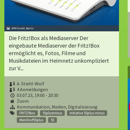
AVM GmbH, Berlin
Die Fritz!Box als Mediaserver Der
eingebaute Mediaserver der Fritz!Box
ermöglicht es, Fotos, Filme und
Musikdateien im Heimnetz unkompliziert
zur V...
A. Stiehl-Wolf
4 Anmeldungen
03.07.23, 19:00 - 20:30
Zoom
Kommunikation, Medien, Digitalisierung
FRITZ!Box
55plusminus
Initiative 55plus-minus
MeinDorf55plus
55