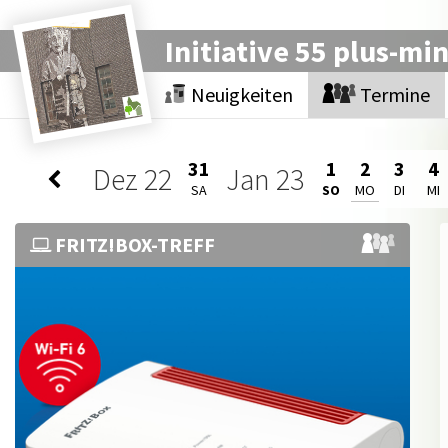
Initiative 55 plus-mi
Neuigkeiten
Termine
31
1
2
3
4
Dez
22
Jan
23
SA
SO
MO
DI
MI
FRITZ!BOX-TREFF