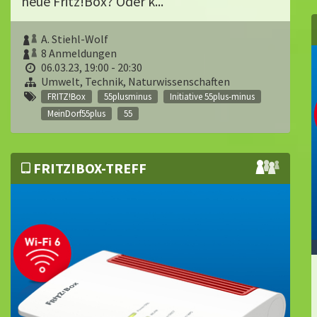
neue Fritz!Box? Oder k...
A. Stiehl-Wolf
8 Anmeldungen
06.03.23, 19:00 - 20:30
Umwelt, Technik, Naturwissenschaften
FRITZ!Box
55plusminus
Initiative 55plus-minus
MeinDorf55plus
55
FRITZ!BOX-TREFF