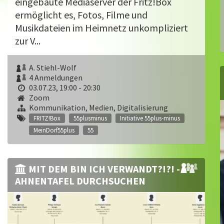
eingebaute Mediaserver der Fritz!Box
ermöglicht es, Fotos, Filme und
Musikdateien im Heimnetz unkompliziert
zur V...
A. Stiehl-Wolf
4 Anmeldungen
03.07.23, 19:00 - 20:30
Zoom
Kommunikation, Medien, Digitalisierung
FRITZ!Box
55plusminus
Initiative 55plus-minus
MeinDorf55plus
55
MIT DEM BIN ICH VERWANDT?!?! -
AHNENTAFEL DURCHSUCHEN