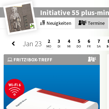
Initiative 55 plus-mi
Neuigkeiten
Termine
2
3
4
5
6
7
Jan
23
MO
DI
MI
DO
FR
SA
S
FRITZ!BOX-TREFF