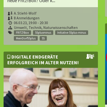
neue Fritz!Box? Oder k...
A. Stiehl-Wolf
8 Anmeldungen
06.03.23, 19:00 - 20:30
Umwelt, Technik, Naturwissenschaften
FRITZ!Box
55plusminus
Initiative 55plus-minus
MeinDorf55plus
55
DIGITALE ENDGERÄTE
ERFOLGREICH IM ALTER NUTZEN!