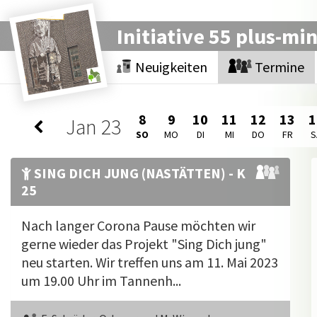
Initiative 55 plus-mi
Neuigkeiten
Termine
8
9
10
11
12
13
1
Jan
23
SO
MO
DI
MI
DO
FR
S
SING DICH JUNG (NASTÄTTEN) - K
25
Nach langer Corona Pause möchten wir
gerne wieder das Projekt "Sing Dich jung"
neu starten. Wir treffen uns am 11. Mai 2023
um 19.00 Uhr im Tannenh...