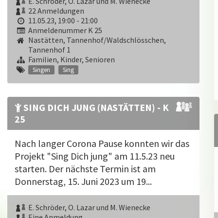
E. Schröder, O. Lazar und M. Wienecke
22 Anmeldungen
11.05.23, 19:00 - 21:00
Anmeldenummer K 25
Nastätten, Tannenhof/Waldschlösschen,
Tannenhof 1
Familien, Kinder, Senioren
Singen
Sing
SING DICH JUNG (NASTÄTTEN) - K
25
Nach langer Corona Pause konnten wir das
Projekt "Sing Dich jung" am 11.5.23 neu
starten. Der nächste Termin ist am
Donnerstag, 15. Juni 2023 um 19...
E. Schröder, O. Lazar und M. Wienecke
Eine Anmeldung