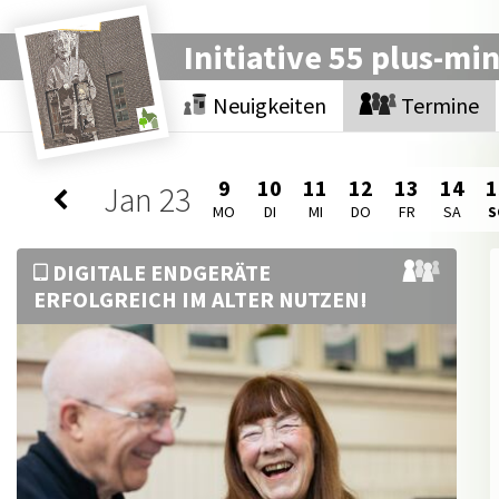
Initiative 55 plus-mi
Neuigkeiten
Termine
9
10
11
12
13
14
1
Jan
23
MO
DI
MI
DO
FR
SA
S
DIGITALE ENDGERÄTE
ERFOLGREICH IM ALTER NUTZEN!