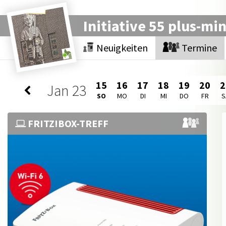
Initiative 55 plus-mi
Neuigkeiten
Termine
15
16
17
18
19
20
2
Jan
23
SO
MO
DI
MI
DO
FR
S
FRITZ!BOX-TREFF