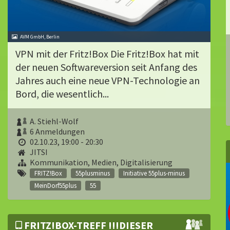
AVM GmbH, Berlin
VPN mit der Fritz!Box Die Fritz!Box hat mit
der neuen Softwareversion seit Anfang des
Jahres auch eine neue VPN-Technologie an
Bord, die wesentlich...
A. Stiehl-Wolf
6 Anmeldungen
02.10.23, 19:00 - 20:30
JITSI
Kommunikation, Medien, Digitalisierung
FRITZ!Box
55plusminus
Initiative 55plus-minus
MeinDorf55plus
55
FRITZ!BOX-TREFF !!!DIESER