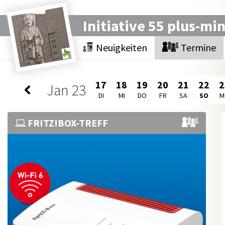
Initiative 55 plus-mi
Neuigkeiten
Termine
17
18
19
20
21
22
2
Jan
23
DI
MI
DO
FR
SA
SO
M
FRITZ!BOX-TREFF