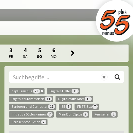
3
4
5
6
FR
SA
SO
MO
55plusminus
Digitale Helfer
23
11
Digitaler Stammtisch
Digitales im Alter
11
11
Senioren und Computer
55
FRITZ!Box
11
8
7
Initiative 55plus-minus
MeinDorf55plus
Fernsehen
7
7
2
Fernsehproduktion
2