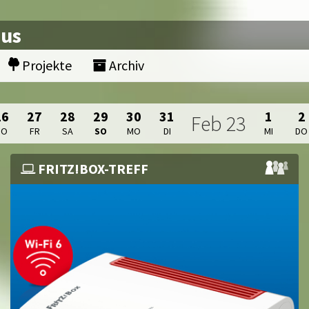
nus
Projekte
Archiv
26
27
28
29
30
31
1
2
Feb
23
DO
FR
SA
SO
MO
DI
MI
DO
FRITZ!BOX-TREFF