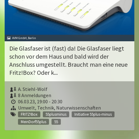
AVM GmbH, Berlin
Die Glasfaser ist (fast) da! Die Glasfaser liegt
schon vor dem Haus und bald wird der
Anschluss umgestellt. Braucht man eine neue
Fritz!Box? Oder k...
A. Stiehl-Wolf
8 Anmeldungen
06.03.23, 19:00 - 20:30
Umwelt, Technik, Naturwissenschaften
FRITZ!Box
55plusminus
Initiative 55plus-minus
MeinDorf55plus
55