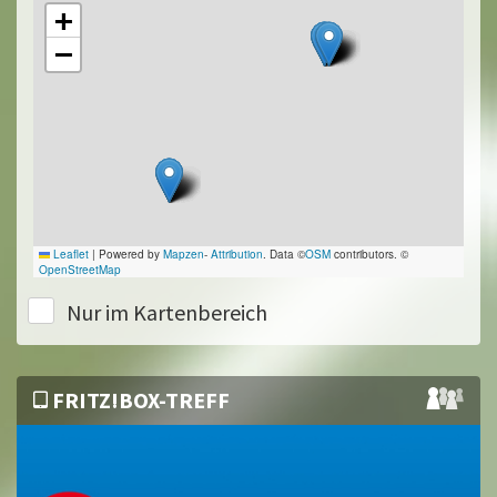
+
−
Leaflet
|
Powered by
Mapzen
-
Attribution
. Data ©
OSM
contributors. ©
OpenStreetMap
Nur im Kartenbereich
FRITZ!BOX-TREFF