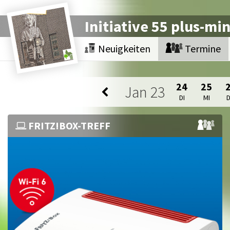
Initiative 55 plus-mi
Neuigkeiten
Termine
24
25
Jan
23
DI
MI
FRITZ!BOX-TREFF