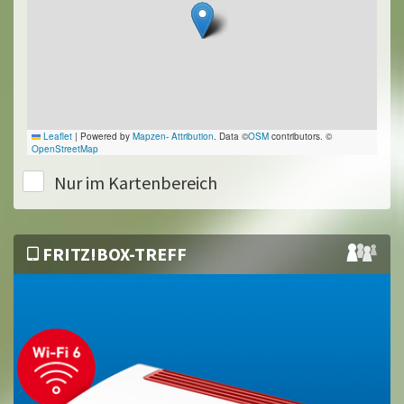
Leaflet
|
Powered by
Mapzen
-
Attribution
. Data ©
OSM
contributors. ©
OpenStreetMap
Nur im Kartenbereich
FRITZ!BOX-TREFF