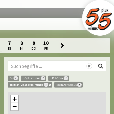
7
8
9
10
DI
MI
DO
FR
55
55plusminus
FRITZ!Box
7
7
7
Initiative 55plus-minus
MeinDorf55plus
7
7
+
−