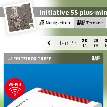
Initiative 55 plus-mi
Neuigkeiten
Termine
28
29
Jan
23
SA
SO
FRITZ!BOX-TREFF