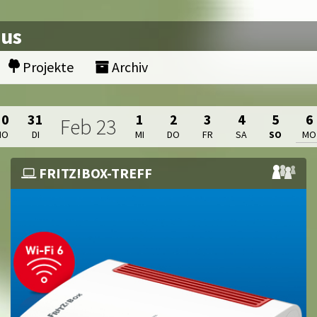
nus
Projekte
Archiv
30
31
1
2
3
4
5
6
Feb
23
MO
DI
MI
DO
FR
SA
SO
MO
FRITZ!BOX-TREFF