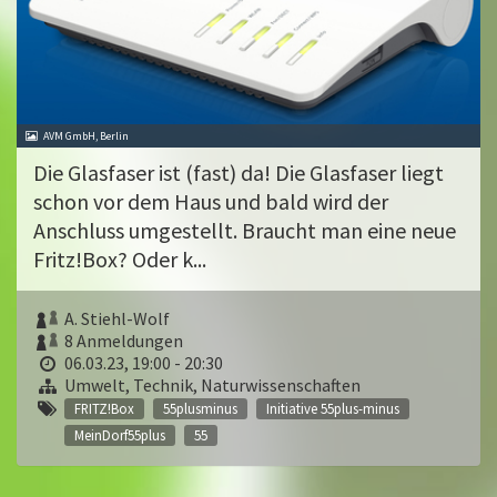
AVM GmbH, Berlin
Die Glasfaser ist (fast) da! Die Glasfaser liegt
schon vor dem Haus und bald wird der
Anschluss umgestellt. Braucht man eine neue
Fritz!Box? Oder k...
A. Stiehl-Wolf
8 Anmeldungen
06.03.23, 19:00 - 20:30
Umwelt, Technik, Naturwissenschaften
FRITZ!Box
55plusminus
Initiative 55plus-minus
MeinDorf55plus
55