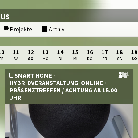
nus
Projekte
Archiv
10
11
12
13
14
15
16
17
18
19
FR
SA
SO
MO
DI
MI
DO
FR
SA
SO
SMART HOME -
HYBRIDVERANSTALTUNG: ONLINE +
PRÄSENZTREFFEN / ACHTUNG AB 15.00
UHR