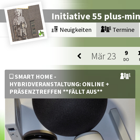
Initiative 55 plus-mi
Neuigkeiten
Termine
9
Mär
23
DO
SMART HOME -
HYBRIDVERANSTALTUNG: ONLINE +
PRÄSENZTREFFEN **FÄLLT AUS**