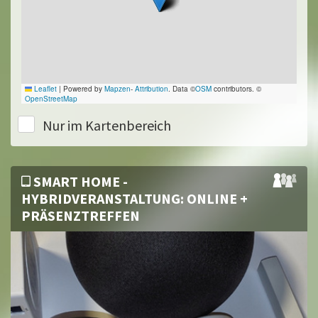
Leaflet
|
Powered by
Mapzen
-
Attribution
. Data ©
OSM
contributors. ©
OpenStreetMap
Nur im Kartenbereich
SMART HOME -
HYBRIDVERANSTALTUNG: ONLINE +
PRÄSENZTREFFEN