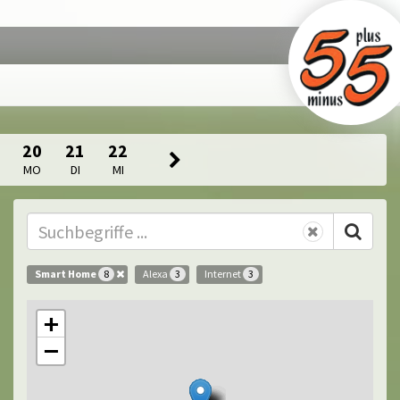
20
21
22
MO
DI
MI
Smart Home
Alexa
Internet
8
3
3
+
−