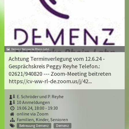
Demenz Netzwerke Rhein-Lahn
Achtung Terminverlegung vom 12.6.24 -
Gesprächskreis Peggy Reyhe Telefon.:
02621/940820 --- Zoom-Meeting beitreten
https://cv-ww-rl-de.zoom.us/j/42...
E. Schröder und P. Reyhe
10 Anmeldungen
19.06.24, 18:00 - 19:30
online via Zoom
Familien, Kinder, Senioren
Betreuung Demenz
Demenz