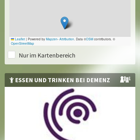
Leaflet
|
Powered by
Mapzen
-
Attribution
. Data ©
OSM
contributors. ©
OpenStreetMap
Nur im Kartenbereich
ESSEN UND TRINKEN BEI DEMENZ