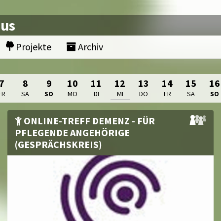
nus
Projekte
Archiv
7
8
9
10
11
12
13
14
15
16
FR
SA
SO
MO
DI
MI
DO
FR
SA
SO
ONLINE-TREFF DEMENZ - FÜR
PFLEGENDE ANGEHÖRIGE
(GESPRÄCHSKREIS)