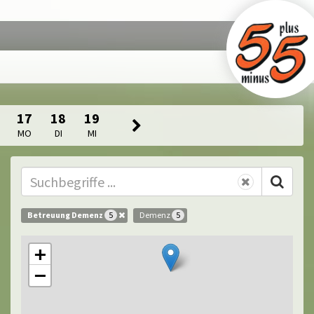
17
18
19
MO
DI
MI
Betreuung Demenz
Demenz
5
5
+
−