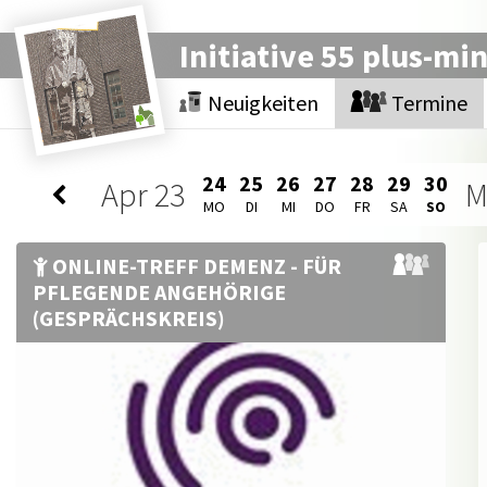
Initiative 55 plus-mi
Neuigkeiten
Termine
24
25
26
27
28
29
30
Apr
23
M
MO
DI
MI
DO
FR
SA
SO
ONLINE-TREFF DEMENZ - FÜR
PFLEGENDE ANGEHÖRIGE
(GESPRÄCHSKREIS)