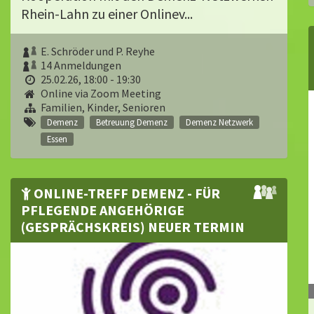
Rhein-Lahn zu einer Onlinev...
E. Schröder und P. Reyhe
14 Anmeldungen
25.02.26, 18:00 - 19:30
Online via Zoom Meeting
Familien, Kinder, Senioren
Demenz
Betreuung Demenz
Demenz Netzwerk
Essen
ONLINE-TREFF DEMENZ - FÜR
PFLEGENDE ANGEHÖRIGE
(GESPRÄCHSKREIS) NEUER TERMIN