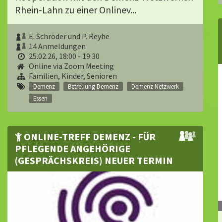
Rhein-Lahn zu einer Onlinev...
E. Schröder und P. Reyhe
14 Anmeldungen
25.02.26, 18:00 - 19:30
Online via Zoom Meeting
Familien, Kinder, Senioren
Demenz
Betreuung Demenz
Demenz Netzwerk
Essen
ONLINE-TREFF DEMENZ - FÜR
PFLEGENDE ANGEHÖRIGE
(GESPRÄCHSKREIS) NEUER TERMIN