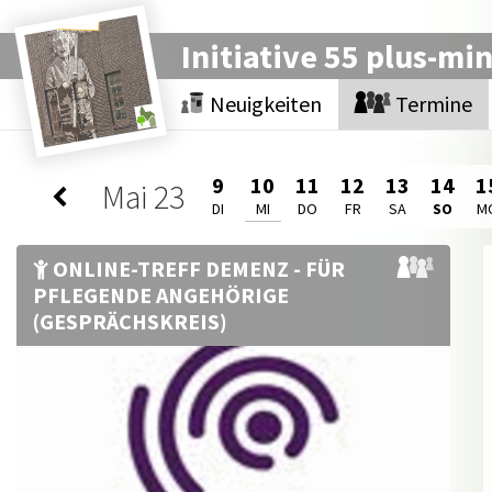
Initiative 55 plus-mi
Neuigkeiten
Termine
9
10
11
12
13
14
1
Mai
23
DI
MI
DO
FR
SA
SO
M
ONLINE-TREFF DEMENZ - FÜR
PFLEGENDE ANGEHÖRIGE
(GESPRÄCHSKREIS)