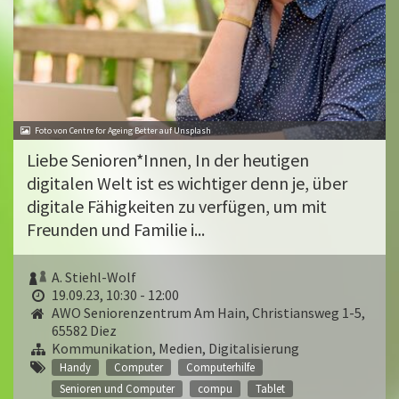
Foto von Centre for Ageing Better auf Unsplash
Liebe Senioren*Innen, In der heutigen
digitalen Welt ist es wichtiger denn je, über
digitale Fähigkeiten zu verfügen, um mit
Freunden und Familie i...
A. Stiehl-Wolf
19.09.23, 10:30 - 12:00
AWO Seniorenzentrum Am Hain, Christiansweg 1-5,
65582 Diez
Kommunikation, Medien, Digitalisierung
Handy
Computer
Computerhilfe
Senioren und Computer
compu
Tablet