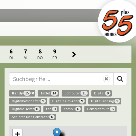
6
7
8
9
DI
MI
DO
FR
Handy
Tablet
Computer
Digital
15
14
11
9
Digitalbotschafter
Digitales im Alter
Digitalisierung
9
9
9
Digitale Helfer
tab
compu
Computerhilfe
8
8
6
6
Senioren und Computer
6
+