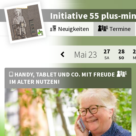
Initiative 55 plus-mi
Neuigkeiten
Termine
27
28
Mai
23
SA
SO
HANDY, TABLET UND CO. MIT FREUDE
IM ALTER NUTZEN!