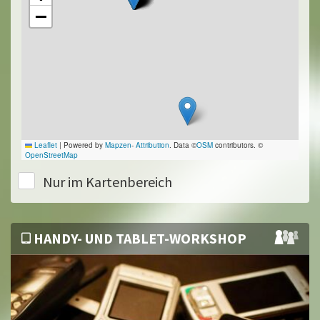
−
Leaflet
|
Powered by
Mapzen
-
Attribution
. Data ©
OSM
contributors. ©
OpenStreetMap
Nur im Kartenbereich
HANDY- UND TABLET-WORKSHOP