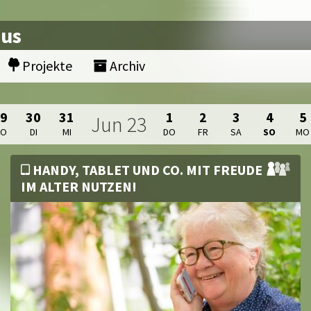
nus
Projekte
Archiv
29
30
31
1
2
3
4
5
Jun
23
MO
DI
MI
DO
FR
SA
SO
MO
HANDY, TABLET UND CO. MIT FREUDE
IM ALTER NUTZEN!