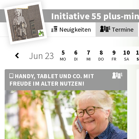
Initiative 55 plus-mi
Neuigkeiten
Termine
5
6
7
8
9
10
Jun
23
MO
DI
MI
DO
FR
SA
HANDY, TABLET UND CO. MIT
FREUDE IM ALTER NUTZEN!