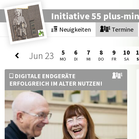
Initiative 55 plus-mi
Neuigkeiten
Termine
5
6
7
8
9
10
Jun
23
MO
DI
MI
DO
FR
SA
DIGITALE ENDGERÄTE
ERFOLGREICH IM ALTER NUTZEN!