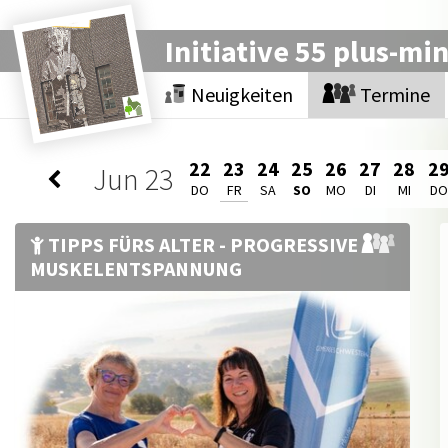
Initiative 55 plus-mi
Neuigkeiten
Termine
22
23
24
25
26
27
28
2
Jun
23
DO
FR
SA
SO
MO
DI
MI
DO
TIPPS FÜRS ALTER - PROGRESSIVE
MUSKELENTSPANNUNG