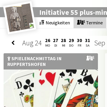
Initiative 55 plus-mi
Neuigkeiten
Termine
26
27
28
29
30
31
Aug
24
Sep
MO
DI
MI
DO
FR
SA
SPIELENACHMITTAG IN
RUPPERTSHOFEN