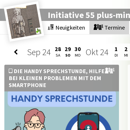
Initiative 55 plus-mi
Neuigkeiten
Termine
28
29
30
1
2
Sep
24
Okt
24
SA
SO
MO
DI
MI
DIE HANDY SPRECHSTUNDE, HILFE
BEI KLEINEN PROBLEMEN MIT DEM
SMARTPHONE