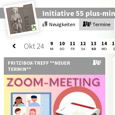
Initiative 55 plus-mi
Neuigkeiten
Termine
9
10
11
12
13
14
1
Okt
24
MI
DO
FR
SA
SO
MO
D
FRITZ!BOX-TREFF **NEUER
TERMIN**