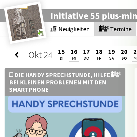
Initiative 55 plus-mi
Neuigkeiten
Termine
15
16
17
18
19
20
2
Okt
24
DI
MI
DO
FR
SA
SO
M
DIE HANDY SPRECHSTUNDE, HILFE
BEI KLEINEN PROBLEMEN MIT DEM
SMARTPHONE