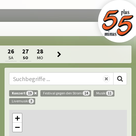
26
27
28
SA
SO
MO
Konzert
Festival gegen den Strom
Musik
19
14
11
Livemusik
3
+
−