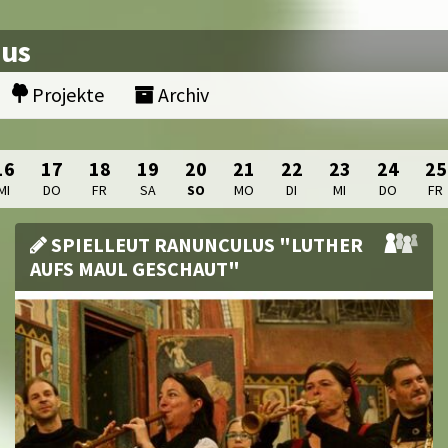
nus
Projekte
Archiv
16
17
18
19
20
21
22
23
24
25
MI
DO
FR
SA
SO
MO
DI
MI
DO
FR
SPIELLEUT RANUNCULUS "LUTHER
AUFS MAUL GESCHAUT"