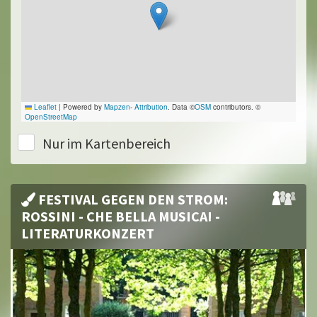
Leaflet
|
Powered by
Mapzen
-
Attribution
. Data ©
OSM
contributors. ©
OpenStreetMap
Nur im Kartenbereich
FESTIVAL GEGEN DEN STROM:
ROSSINI - CHE BELLA MUSICA! -
LITERATURKONZERT