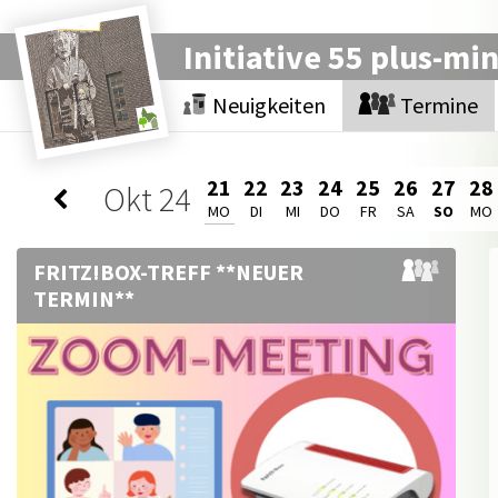
Initiative 55 plus-mi
Neuigkeiten
Termine
21
22
23
24
25
26
27
28
Okt
24
MO
DI
MI
DO
FR
SA
SO
MO
FRITZ!BOX-TREFF **NEUER
TERMIN**