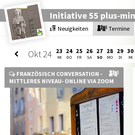
Initiative 55 plus-mi
Neuigkeiten
Termine
23
24
25
26
27
28
29
30
Okt
24
MI
DO
FR
SA
SO
MO
DI
MI
FRANZÖSISCH CONVERSATION -
MITTLERES NIVEAU- ONLINE VIA ZOOM