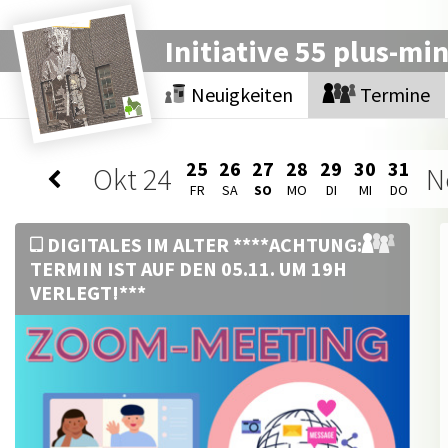
Initiative 55 plus-mi
Neuigkeiten
Termine
25
26
27
28
29
30
31
Okt
24
N
FR
SA
SO
MO
DI
MI
DO
DIGITALES IM ALTER ****ACHTUNG:
TERMIN IST AUF DEN 05.11. UM 19H
VERLEGT!***